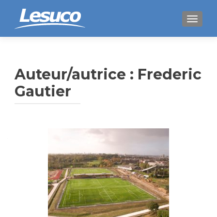
AFFICH
Auteur/autrice :
Frederic
Gautier
Navigation
des
articles