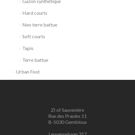
Gazon synthétique
Hard courts
Neo terre battue
Soft courts
Tapis
Terre battue
Urban Foot
ZI of Sauvenière
Rue des Praules 11
B-5030 Gembloux
Leuvensebaan 317