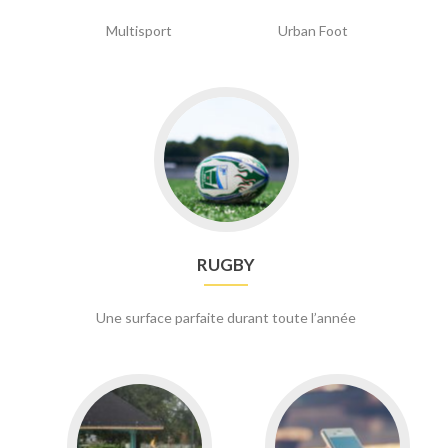
Multisport
Urban Foot
Go
to
RUGBY
RUGBY
Une surface parfaite durant toute l’année
Go
Go
to
to
PARC
CONTACT