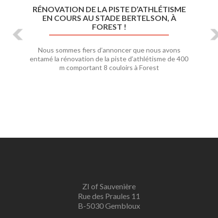
RÉNOVATION DE LA PISTE D’ATHLÉTISME
EN COURS AU STADE BERTELSON, À
FOREST !
Nous sommes fiers d’annoncer que nous avons
entamé la rénovation de la piste d’athlétisme de 400
m comportant 8 couloirs à Forest
ZI of Sauvenière
Rue des Praules 11
B-5030 Gembloux