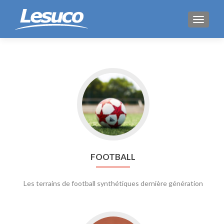
AFFICH
Go
to
FOOTBALL
FOOTBALL
Les terrains de football synthétiques dernière génération
Go