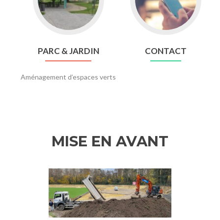
&
JARDIN
PARC & JARDIN
CONTACT
Aménagement d’espaces verts
MISE EN AVANT
Précédent
Su