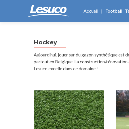
Aller
au
Accueil
|
Football
T
contenu
principal
Hockey
Aujourd’hui, jouer sur du gazon synthétique est 
partout en Belgique. La construction/rénovation d
Lesuco excelle dans ce domaine !