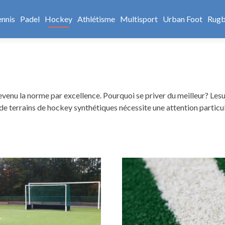
ennis
Padel
Hockey
Athlétisme
Multisport
Urban Foot
Rug
devenu la norme par excellence. Pourquoi se priver du meilleur? Les
e terrains de hockey synthétiques nécessite une attention particul