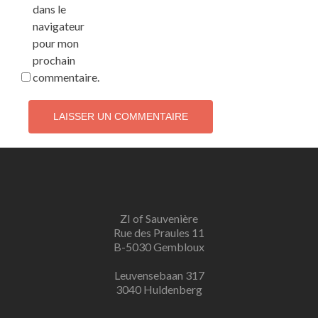
dans le
navigateur
pour mon
prochain
commentaire.
ZI of Sauvenière
Rue des Praules 11
B-5030 Gembloux
Leuvensebaan 317
3040 Huldenberg