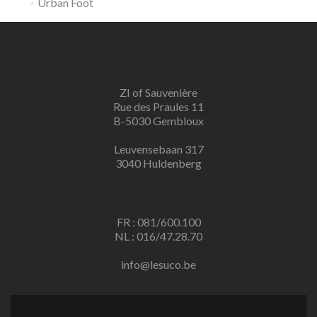
Urban Foot
ZI of Sauvenière
Rue des Praules 11
B-5030 Gembloux
Leuvensebaan 317
3040 Huldenberg
FR : 081/600.100
NL : 016/47.28.70
info@lesuco.be