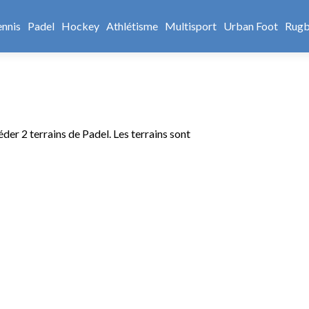
ennis
Padel
Hockey
Athlétisme
Multisport
Urban Foot
Rug
der 2 terrains de Padel. Les terrains sont