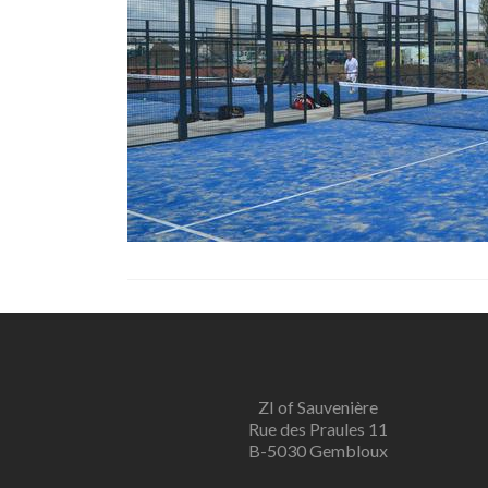
ZI of Sauvenière
Rue des Praules 11
B-5030 Gembloux