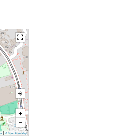
+
−
|
ss
© OpenStreetMap