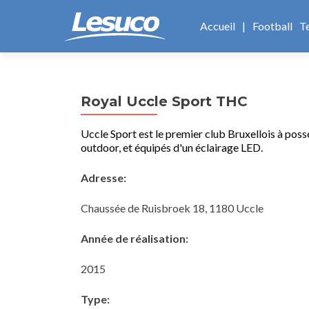
Aller
au
Accueil
|
Football
T
contenu
principal
Royal Uccle Sport THC
Uccle Sport est le premier club Bruxellois à possé
outdoor, et équipés d'un éclairage LED.
Adresse:
Chaussée de Ruisbroek 18, 1180 Uccle
Année de réalisation:
2015
Type: