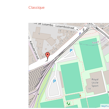
Classique
MapPre