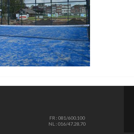
FR : 081/600.100
NL : 016/47.28.70