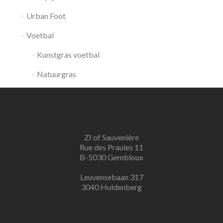
Urban Foot
Voetbal
Kunstgras voetbal
Natuurgras
ZI of Sauvenière
Rue des Praules 11
B-5030 Gembloux
Leuvensebaan 317
3040 Huldenberg