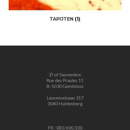
TAPIJTEN
(1)
ZI of Sauvenière
Rue des Praules 11
B-5030 Gembloux
Leuvensebaan 317
3040 Huldenberg
FR : 081/600.100