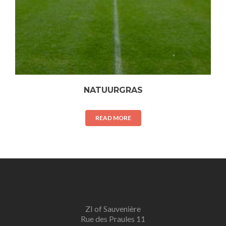
NATUURGRAS
READ MORE
ZI of Sauvenière
Rue des Praules 11