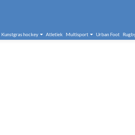
Kunstgras hockey
Atletiek
Multisport
Urban Foot
Rugb