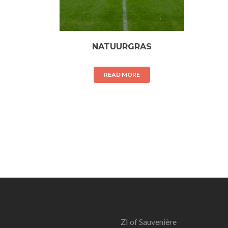
NATUURGRAS
READ MORE
ZI of Sauvenière