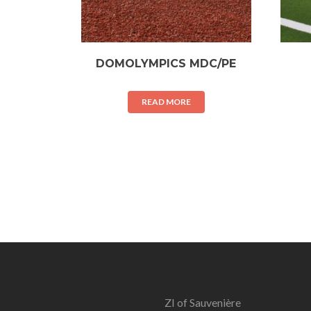
DOMOLYMPICS MDC/PE
READ MORE
ZI of Sauvenière