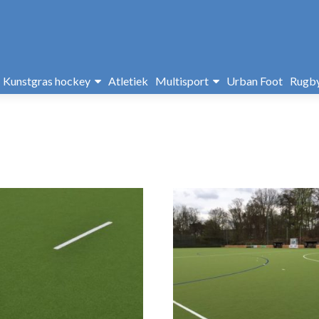
Kunstgras hockey
Atletiek
Multisport
Urban Foot
Rugb