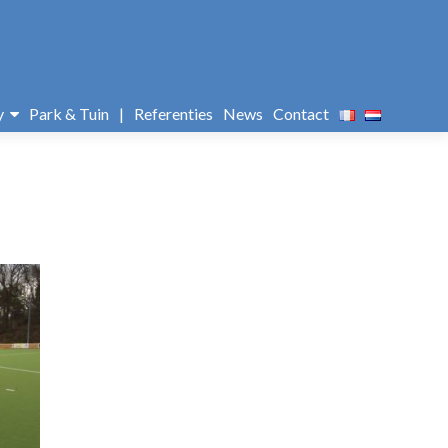
y
Park & Tuin
|
Referenties
News
Contact