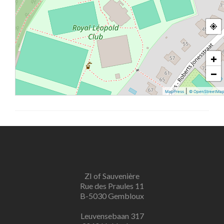
+
−
|
MapPress
© OpenStreetMa
ZI of Sauvenière
Rue des Praules 11
B-5030 Gembloux
Leuvensebaan 317