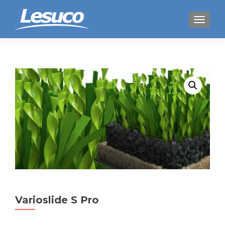
WISSEL
Varioslide S Pro