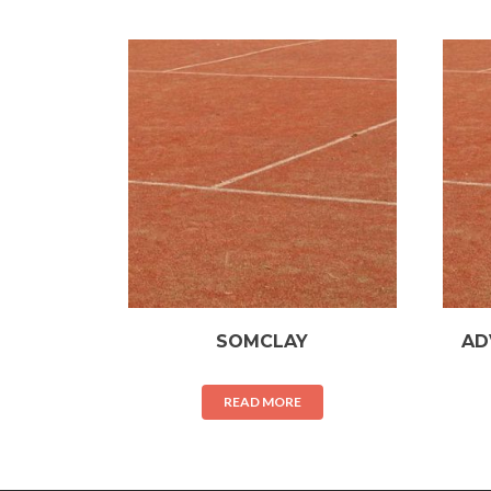
SOMCLAY
AD
READ MORE