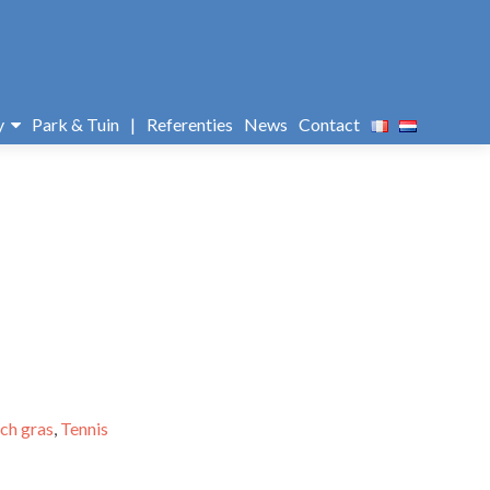
y
Park & Tuin
|
Referenties
News
Contact
ch gras
,
Tennis