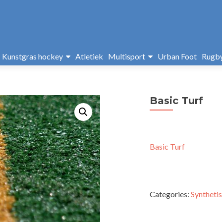
Kunstgras hockey
Atletiek
Multisport
Urban Foot
Rugb
Basic Turf
Basic Turf
Categories:
Synthetis