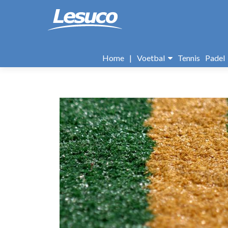
Naar
de
Home
|
Voetbal
Tennis
Padel
inhoud
springen