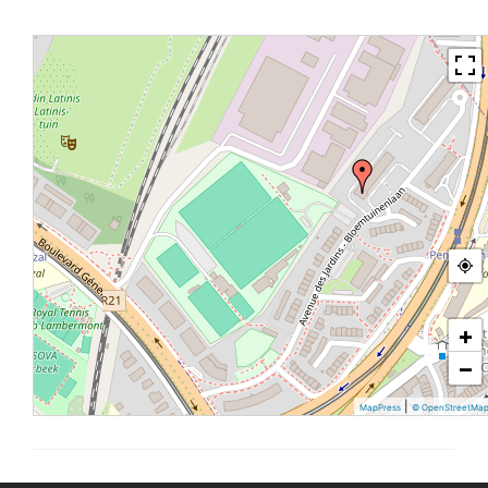
+
−
|
MapPress
© OpenStreetMa