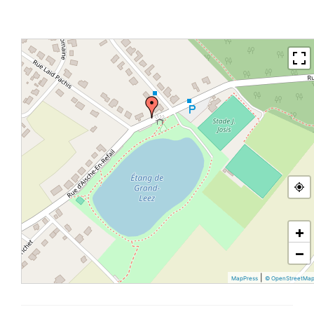
+
−
|
MapPress
© OpenStreetMa