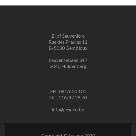
ZI of Sauvenière
Rue des Praules 11
B-5030 Gembloux
Leuvensebaan 317
3040 Huldenberg
FR : 081/600.100
NL : 016/47.28.70
info@lesuco.be
Copyright © Lesuco 2020