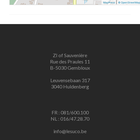
|
MapPress
© OpenStreetMa
ZI of Sauvenière
Rue des Praules 11
B-5030 Gembloux
Leuvensebaan 317
3040 Huldenberg
FR : 081/600.100
NL : 016/47.28.70
info@lesuco.be