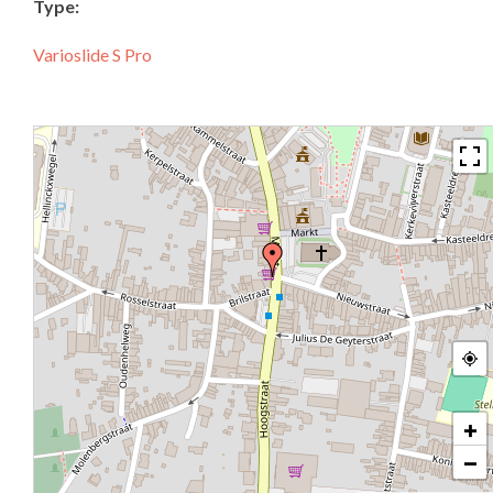
Type:
Varioslide S Pro
+
−