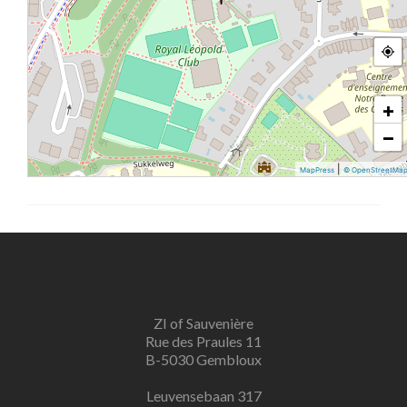
+
−
|
MapPress
© OpenStreetMa
ZI of Sauvenière
Rue des Praules 11
B-5030 Gembloux
Leuvensebaan 317