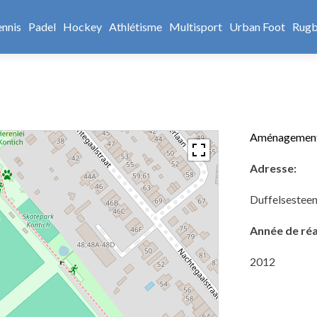
ennis
Padel
Hockey
Athlétisme
Multisport
Urban Foot
Rug
Aménagement 
Adresse:
Duffelsestee
Année de réa
2012