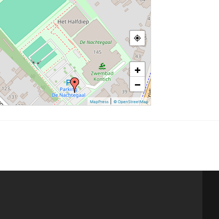
+
−
|
MapPress
© OpenStreetMap