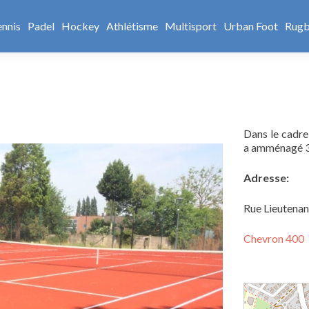
ennis
Padel
Hockey
Athlétisme
Multisport
Urban Foot
Rug
Dans le cadre
a amménagé 3 
Adresse:
Rue Lieutenan
Chevron 400