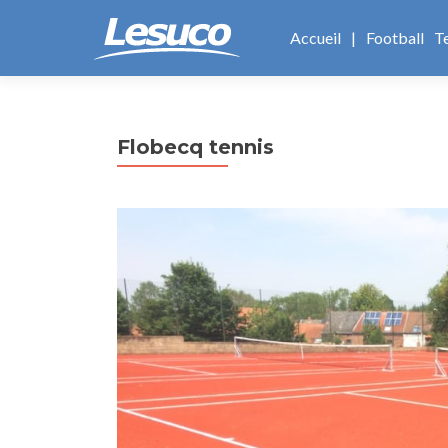
Aller
au
Accueil
|
Football
T
contenu
principal
Flobecq tennis