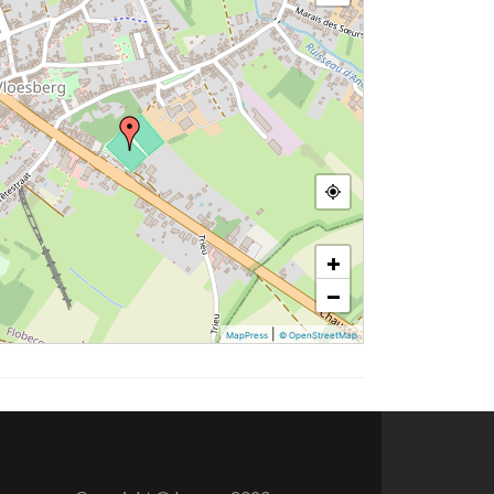
+
−
|
MapPress
© OpenStreetMap