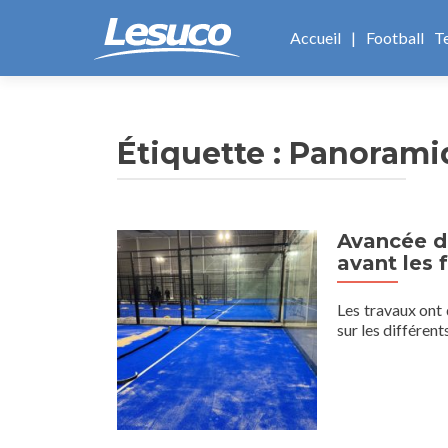
Aller
au
Accueil
|
Football
T
contenu
principal
Étiquette :
Panorami
Avancée du
avant les f
Les travaux ont
sur les différen