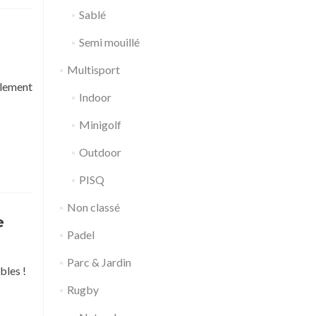
Sablé
Semi mouillé
Multisport
llement
Indoor
Minigolf
Outdoor
PISQ
Non classé
e
Padel
Parc & Jardin
bles !
Rugby