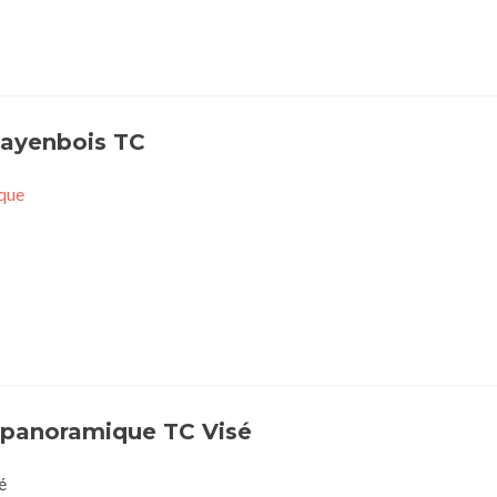
Fayenbois TC
que
l panoramique TC Visé
é