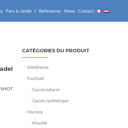
by
Parc & Jardin
|
References
News
Contact
CATÉGORIES DU PRODUIT
Athlétisme
padel
Football
XN SHOT
Gazon naturel
Gazon synthétique
Hockey
Mouillé