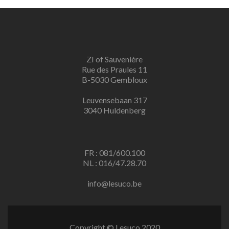
ZI of Sauvenière
Rue des Praules 11
B-5030 Gembloux
Leuvensebaan 317
3040 Huldenberg
FR : 081/600.100
NL : 016/47.28.70
info@lesuco.be
Copyright © Lesuco 2020